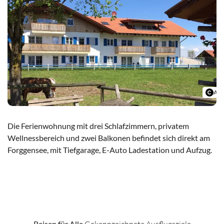
Alp
Die Ferienwohnung mit drei Schlafzimmern, privatem
Wellnessbereich und zwei Balkonen befindet sich direkt am
Forggensee, mit Tiefgarage, E-Auto Ladestation und Aufzug.
Alpenglück de Luxe
Reisen für Alle
Gekennzeichnete Ausflugsziele