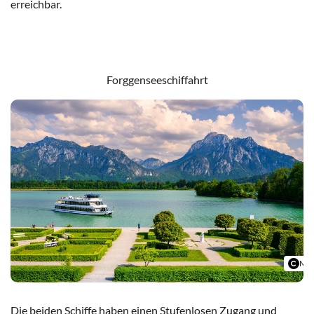
erreichbar.
Tegelbergbahn
Forggenseeschiffahrt
Mat
Die beiden Schiffe haben einen Stufenlosen Zugang und