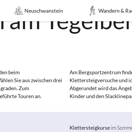
n am Tegelbe
Neuschwanstein
Wandern & Ra
nden beim
Am Bergsportzentrum finden
ählen Sie aus zwischen drei
Klettersteigversuche und i
tsgraden. Zum
Abgerundet wird das Angebo
eführte Touren an.
Kinder und den Slacklinepa
Klettersteigkurse
im Somm