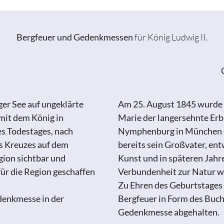
Bergfeuer und Gedenkmessen
für König Ludwig II.
ger See auf ungeklärte
Am 25. August 1845 wurde
 mit dem König in
Marie der langersehnte Erb
s Todestages, nach
Nymphenburg in München erb
es Kreuzes auf dem
bereits sein Großvater, ent
gion sichtbar und
Kunst und in späteren Jahre
für die Region geschaffen
Verbundenheit zur Natur wu
Zu Ehren des Geburtstages 
denkmesse in der
Bergfeuer in Form des Buc
Gedenkmesse abgehalten.