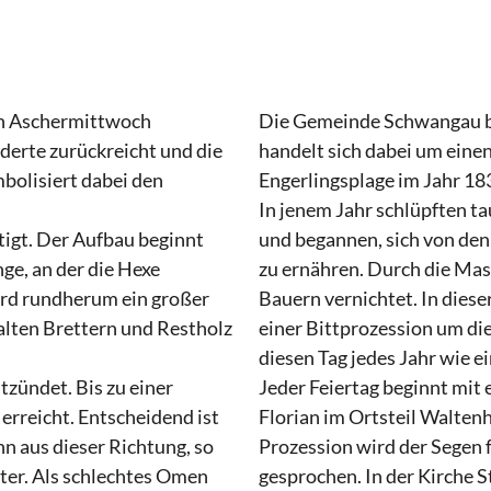
ch Aschermittwoch
Die Gemeinde Schwangau be
derte zurückreicht und die
handelt sich dabei um einen
bolisiert dabei den
Engerlingsplage im Jahr 18
In jenem Jahr schlüpften t
tigt. Der Aufbau beginnt
und begannen, sich von den
ge, an der die Hexe
zu ernähren. Durch die Mas
wird rundherum ein großer
Bauern vernichtet. In diese
lten Brettern und Restholz
einer Bittprozession um di
diesen Tag jedes Jahr wie ei
tzündet. Bis zu einer
Jeder Feiertag beginnt mit 
erreicht. Entscheidend ist
Florian im Ortsteil Walten
nn aus dieser Richtung, so
Prozession wird der Segen f
ter. Als schlechtes Omen
gesprochen. In der Kirche 