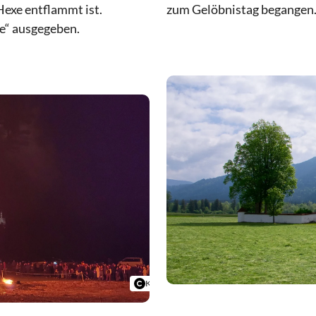
Hexe entflammt ist.
zum Gelöbnistag begangen
le“ ausgegeben.
Kerstin Schneekloth