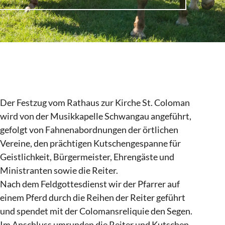
Der Festzug vom Rathaus zur Kirche St. Coloman
wird von der Musikkapelle Schwangau angeführt,
gefolgt von Fahnenabordnungen der örtlichen
Vereine, den prächtigen Kutschengespanne für
Geistlichkeit, Bürgermeister, Ehrengäste und
Ministranten sowie die Reiter.
Nach dem Feldgottesdienst wir der Pfarrer auf
einem Pferd durch die Reihen der Reiter geführt
und spendet mit der Colomansreliquie den Segen.
Im Anschluss umrunden die Reiter und Kutschen