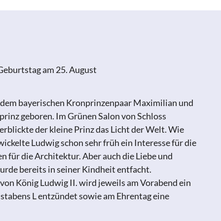
Geburtstag am 25. August
 dem bayerischen Kronprinzenpaar Maximilian und
prinz geboren. Im Grünen Salon von Schloss
lickte der kleine Prinz das Licht der Welt. Wie
wickelte Ludwig schon sehr früh ein Interesse für die
n für die Architektur. Aber auch die Liebe und
rde bereits in seiner Kindheit entfacht.
von König Ludwig II. wird jeweils am Vorabend ein
hstabens L entzündet sowie am Ehrentag eine