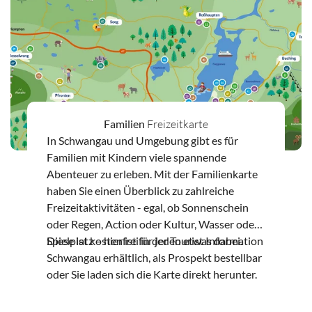
Familien
Freizeitkarte
In Schwangau und Umgebung gibt es für
Familien mit Kindern viele spannende
Abenteuer zu erleben. Mit der Familienkarte
haben Sie einen Überblick zu zahlreiche
Freizeitaktivitäten - egal, ob Sonnenschein
oder Regen, Action oder Kultur, Wasser oder
Spielplatz – hier ist für jeden etwas dabei.
Diese ist kostenfrei in der Tourist Information
Schwangau erhältlich, als Prospekt bestellbar
oder Sie laden sich die Karte direkt herunter.
Zum Download Familienkarte