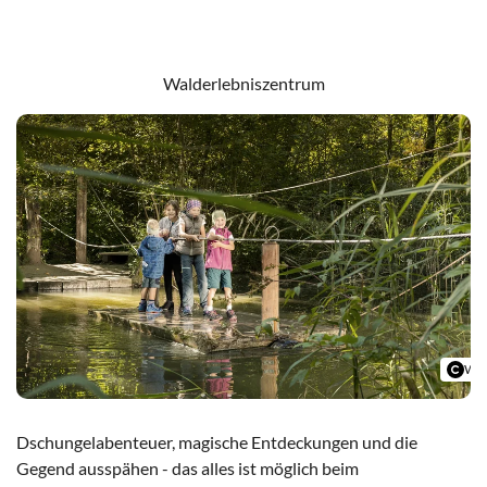
Badeseen in Schwangau
Walderlebniszentrum
Wal
Dschungelabenteuer, magische Entdeckungen und die
Gegend ausspähen - das alles ist möglich beim