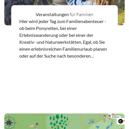
Veranstaltungen
für Familien
Hier wird jeder Tag zum Familienabenteuer -
ob beim Ponyreiten, bei einer
Erlebniswanderung oder bei einer der
Kreativ- und Naturwerkstätten. Egal, ob Sie
einen erlebnisreichen Familienurlaub planen
oder auf der Suche nach besonderen
Veranstaltungen für Kinder sind. Schwangau
bietet jede Woche neue Programmpunkte –
Zu den Veranstaltungen für
ideal für Familien, die ihren Urlaub aktiv
Familien
gestalten möchten.
Tou