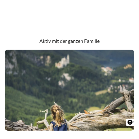
Ponyhof Fischer
Reitstall Schlossblick
Aktiv mit der ganzen Familie
Mic